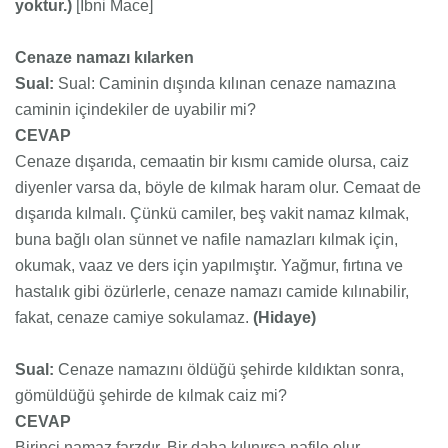
yoktur.)
[İbni Mace]
Cenaze namazı kılarken
Sual:
Sual: Caminin dışında kılınan cenaze namazına
caminin içindekiler de uyabilir mi?
CEVAP
Cenaze dışarıda, cemaatin bir kısmı camide olursa, caiz
diyenler varsa da, böyle de kılmak haram olur. Cemaat de
dışarıda kılmalı. Çünkü camiler, beş vakit namaz kılmak,
buna bağlı olan sünnet ve nafile namazları kılmak için,
okumak, vaaz ve ders için yapılmıştır. Yağmur, fırtına ve
hastalık gibi özürlerle, cenaze namazı camide kılınabilir,
fakat, cenaze camiye sokulamaz.
(Hidaye)
Sual:
Cenaze namazını öldüğü şehirde kıldıktan sonra,
gömüldüğü şehirde de kılmak caiz mi?
CEVAP
Birinci namaz farzdır. Bir daha kılınırsa nafile olur.