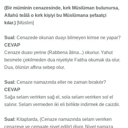
(Bir müminin cenazesinde, kırk Müslüman bulunursa,
Allahü teâlâ o kırk kişiyi bu Müslümana şefaatçi
kılar.)
[Müslim]
Sual:
Cenazede okunan duayı bilmeyen kimse ne yapar?
CEVAP
Cenaze duası yerine (Rabbena âtina...) okunur. Yahut
besmele çekilmeden dua niyetiyle Fatiha okumak da olur.
Dua, ölünün affına sebep olur.
Sual:
Cenaze namazında eller ne zaman bırakılır?
CEVAP
Sağa selam verirken sağ el, sola selam verirken sol el
salınır. Selam vermeden iki eli birlikte indirmek de caizdir.
Sual:
Kitaplarda, (Cenaze namazında selam verirken
cenazeye ve cemaate niyet edilir) diyor. Niyet namaza