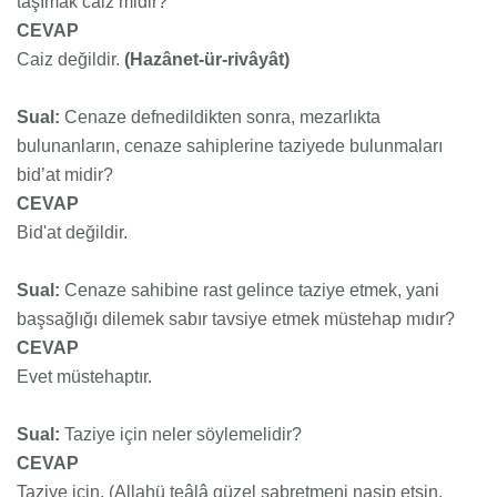
taşımak caiz midir?
CEVAP
Caiz değildir.
(Hazânet-ür-rivâyât)
Sual:
Cenaze defnedildikten sonra, mezarlıkta
bulunanların, cenaze sahiplerine taziyede bulunmaları
bid’at midir?
CEVAP
Bid'at değildir.
Sual:
Cenaze sahibine rast gelince taziye etmek, yani
başsağlığı dilemek sabır tavsiye etmek müstehap mıdır?
CEVAP
Evet müstehaptır.
Sual:
Taziye için neler söylemelidir?
CEVAP
Taziye için, (Allahü teâlâ güzel sabretmeni nasip etsin,