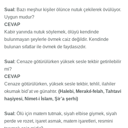
Sual:
Bazı meşhur kişiler ölünce nutuk çekilerek övülüyor.
Uygun mudur?
CEVAP
Kabir yanında nutuk söylemek, ölüyü kendinde
bulunmayan şeylerle övmek caiz değildir. Kendinde
bulunan sıfatlar ile övmek de faydasızdır.
Sual:
Cenaze götürülürken yüksek sesle tekbir getirilebilir
mi?
CEVAP
Cenaze götürülürken, yüksek sesle tekbir, tehlil, ilahiler
okumak bid’at ve günahtır.
(Halebi, Merakıl-felah, Tahtavi
haşiyesi, Nimet-i İslam, Şir’a şerhi)
Sual:
Ölü için matem tutmak, siyah elbise giymek, siyah
perde ve rozet, işaret asmak, matem işaretleri, resmini