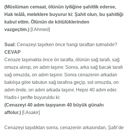
(Müslüman cemaat, ölünün iyiliğine şahitlik ederse,
Hak teâlâ, meleklere buyurur ki: Şahit olun, bu şahitliği
kabul ettim. Ölünün de kötülüklerinden
vazgeçtim.)
[İ.Ahmed]
Sual:
Cenazeyi taşırken önce hangi taraftan tutmalıdır?
CEVAP
Cenaze taşımakta önce ön tarafta, ölünün sağ tarafı, sağ
omuza alınıp, on adım taşınır. Sonra, arka sağ bacak tarafı
sağ omuzda, on adım taşınır. Sonra cenazenin arkadan
bakılışa göre tabutun sağ tarafına geçip, sol omuzda, on
adım önde, on adım arkada taşınır. Hepsi 40 adım eder.
Hadis-i şerifte buyuruldu ki:
(Cenazeyi 40 adım taşıyanın 40 büyük günahı
affolur.)
[İ.Asakir]
Cenazeyi taşıdıktan sonra, cenazenin arkasından, Şafii’de