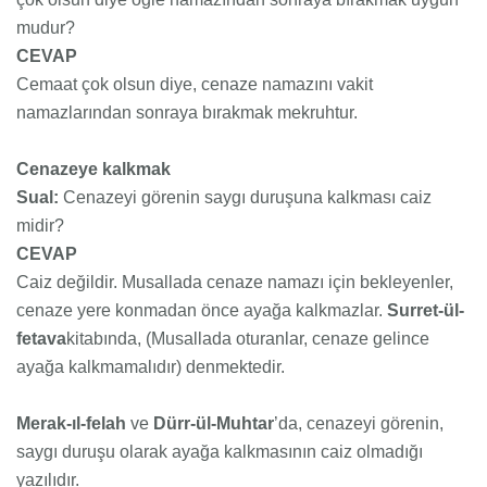
mudur?
CEVAP
Cemaat çok olsun diye, cenaze namazını vakit
namazlarından sonraya bırakmak mekruhtur.
Cenazeye kalkmak
Sual:
Cenazeyi görenin saygı duruşuna kalkması caiz
midir?
CEVAP
Caiz değildir. Musallada cenaze namazı için bekleyenler,
cenaze yere konmadan önce ayağa kalkmazlar.
Surret-ül-
fetava
kitabında, (Musallada oturanlar, cenaze gelince
ayağa kalkmamalıdır) denmektedir.
Merak-ıl-felah
ve
Dürr-ül-Muhtar
’da, cenazeyi görenin,
saygı duruşu olarak ayağa kalkmasının caiz olmadığı
yazılıdır.