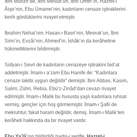
İbni Münzir de, İbni Mesud’un, İbni Ömer’in, Hazret-i
Âişe’nin, Ebu Ümame’nin, kadınların cenaze iştiraklerini
kerih gördüklerini rivayet etmiştir.
İbrahim Nehai’nin, Hasan-ı Basri’nin, Mesruk’un, İbni
Sirin’in, Evzâi’nin, Ahmed’in, İshâk’ın da kerâhetine
hükmettiklerini bildirmiştir.
Süfyan-i Sevri de kadınların cenazeye iştirakini bid’at
addetmiştir. İmam-ı a’zam Ebu Hanife de: “Kadınlara
cenaze takibi uygun değildir” demiştir. İbni Abbas, Kasım,
Salim, Zühri, Rebia, Ebü’z-Zinâd’dan cevazı rivayet
edilmiştir. İmam-ı Malik bu hususta yaşlı kadınlara ruhsat
vermiş, gençler için hoş görmemiştir. İmam-ı Şafii de
mekruhtur, fakat haram değildir, demiş. İmam-ı Malik’ten
kerâheti hakkında da bir rivayet vardır.
Ebu Ya’lâ
’nın bildirdiği hadis-i şerifte,
Hazret-i