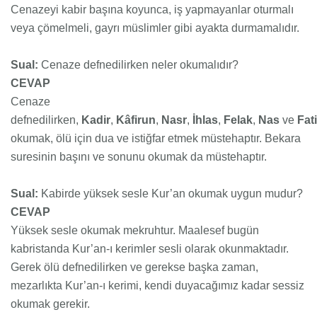
Cenazeyi kabir başına koyunca, iş yapmayanlar oturmalı
veya çömelmeli, gayrı müslimler gibi ayakta durmamalıdır.
Sual:
Cenaze defnedilirken neler okumalıdır?
CEVAP
Cenaze
defnedilirken,
Kadir
,
Kâfirun
,
Nasr
,
İhlas
,
Felak
,
Nas
ve
Fat
okumak, ölü için dua ve istiğfar etmek müstehaptır. Bekara
suresinin başını ve sonunu okumak da müstehaptır.
Sual:
Kabirde yüksek sesle Kur’an okumak uygun mudur?
CEVAP
Yüksek sesle okumak mekruhtur. Maalesef bugün
kabristanda Kur’an-ı kerimler sesli olarak okunmaktadır.
Gerek ölü defnedilirken ve gerekse başka zaman,
mezarlıkta Kur’an-ı kerimi, kendi duyacağımız kadar sessiz
okumak gerekir.