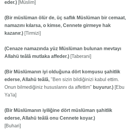
eder.)
[Müslim]
(Bir müslüman ölür de, üç saflık Müslüman bir cemaat,
namazını kılarsa, o kimse, Cennete girmeye hak
kazanır.)
[Tirmizi]
(Cenaze namazında yüz Müslüman bulunan mevtayı
Allahü teâlâ mutlaka affeder.)
[Taberani]
(Bir Müslümanın iyi olduğuna dört komşusu şahitlik
ederse, Allahü teâlâ,
"Ben sizin bildiğinizi kabul ettim.
Onun bilmediğiniz hususlarını da affettim"
buyurur.)
[Ebu
Ya’la]
(Bir Müslümanın iyiliğine dört müslüman şahitlik
ederse, Allahü teâlâ onu Cennete koyar.)
[Buhari]