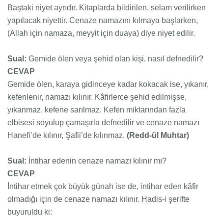
Baştaki niyet ayrıdır. Kitaplarda bildirilen, selam verilirken
yapılacak niyettir. Cenaze namazını kılmaya başlarken,
(Allah için namaza, meyyit için duaya) diye niyet edilir.
Sual:
Gemide ölen veya şehid olan kişi, nasıl defnedilir?
CEVAP
Gemide ölen, karaya gidinceye kadar kokacak ise, yıkanır,
kefenlenir, namazı kılınır. Kâfirlerce şehid edilmişse,
yıkanmaz, kefene sarılmaz. Kefen miktarından fazla
elbisesi soyulup çamaşırla defnedilir ve cenaze namazı
Hanefi’de kılınır, Şafii’de kılınmaz.
(Redd-ül Muhtar)
Sual:
İntihar edenin cenaze namazı kılınır mı?
CEVAP
İntihar etmek çok büyük günah ise de, intihar eden kâfir
olmadığı için de cenaze namazı kılınır. Hadis-i şerifte
buyuruldu ki: