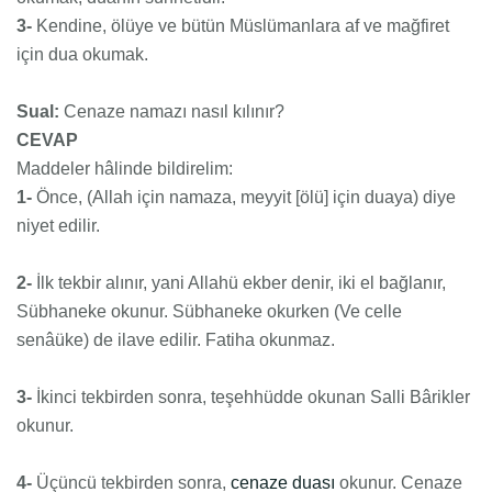
3-
Kendine, ölüye ve bütün Müslümanlara af ve mağfiret
için dua okumak.
Sual:
Cenaze namazı nasıl kılınır?
CEVAP
Maddeler hâlinde bildirelim:
1-
Önce, (Allah için namaza, meyyit [ölü] için duaya) diye
niyet edilir.
2-
İlk tekbir alınır, yani Allahü ekber denir, iki el bağlanır,
Sübhaneke okunur. Sübhaneke okurken (Ve celle
senâüke) de ilave edilir. Fatiha okunmaz.
3-
İkinci tekbirden sonra, teşehhüdde okunan Salli Bârikler
okunur.
4-
Üçüncü tekbirden sonra,
cenaze duası
okunur. Cenaze