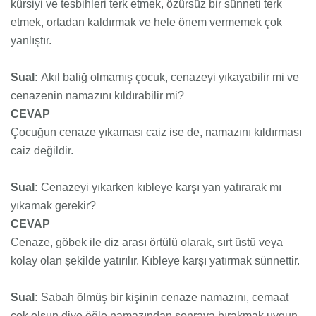
kürsiyi ve tesbihleri terk etmek, özürsüz bir sünneti terk
etmek, ortadan kaldırmak ve hele önem vermemek çok
yanlıştır.
Sual:
Akıl baliğ olmamış çocuk, cenazeyi yıkayabilir mi ve
cenazenin namazını kıldırabilir mi?
CEVAP
Çocuğun cenaze yıkaması caiz ise de, namazını kıldırması
caiz değildir.
Sual:
Cenazeyi yıkarken kıbleye karşı yan yatırarak mı
yıkamak gerekir?
CEVAP
Cenaze, göbek ile diz arası örtülü olarak, sırt üstü veya
kolay olan şekilde yatırılır. Kıbleye karşı yatırmak sünnettir.
Sual:
Sabah ölmüş bir kişinin cenaze namazını, cemaat
çok olsun diye öğle namazından sonraya bırakmak uygun