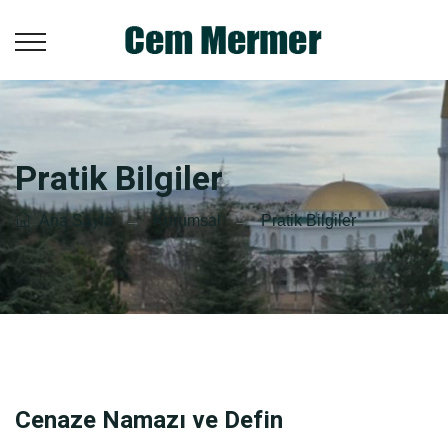
Pratik Bilgiler
Ana Sayfa
→
Kurumsal
→
Pratik Bilgiler
Cenaze Namazı ve Defin