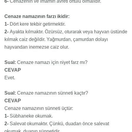
6-
Cenazenin ve imamın avreti örtülü olmalıdır.
Cenaze namazının farzı ikidir:
1-
Dört kere tekbir getirmektir.
2-
Ayakta kılmaktır. Özürsüz, oturarak veya hayvan üstünde
kılmak caiz değildir. Yağmurdan, çamurdan dolayı
hayvandan inemezse caiz olur.
Sual:
Cenaze namazı için niyet farz mı?
CEVAP
Evet.
Sual:
Cenaze namazının sünneti kaçtır?
CEVAP
Cenaze namazının sünneti üçtür:
1-
Sübhaneke okumak.
2-
Salevat okumaktır. Çünkü, duadan önce salevat
okumak, duanın sünnetidir.