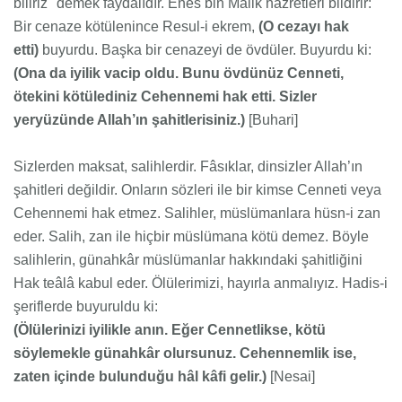
biliriz" demek faydalıdır. Enes bin Malik hazretleri bildirir:
Bir cenaze kötülenince Resul-i ekrem,
(O cezayı hak
etti)
buyurdu. Başka bir cenazeyi de övdüler. Buyurdu ki:
(Ona da iyilik vacip oldu. Bunu övdünüz Cenneti,
ötekini kötülediniz Cehennemi hak etti. Sizler
yeryüzünde Allah’ın şahitlerisiniz.)
[Buhari]
Sizlerden maksat, salihlerdir. Fâsıklar, dinsizler Allah’ın
şahitleri değildir. Onların sözleri ile bir kimse Cenneti veya
Cehennemi hak etmez. Salihler, müslümanlara hüsn-i zan
eder. Salih, zan ile hiçbir müslümana kötü demez. Böyle
salihlerin, günahkâr müslümanlar hakkındaki şahitliğini
Hak teâlâ kabul eder. Ölülerimizi, hayırla anmalıyız. Hadis-i
şeriflerde buyuruldu ki:
(Ölülerinizi iyilikle anın. Eğer Cennetlikse, kötü
söylemekle günahkâr olursunuz. Cehennemlik ise,
zaten içinde bulunduğu hâl kâfi gelir.)
[Nesai]