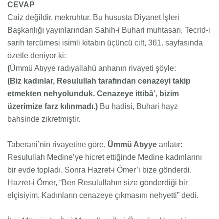
CEVAP
Caiz değildir, mekruhtur. Bu hususta Diyanet İşleri
Başkanlığı yayınlarından Sahih-i Buhari muhtasarı, Tecrid-i
sarih tercümesi isimli kitabın üçüncü cilt, 361. sayfasında
özetle deniyor ki:
(
Ümmü Atıyye radıyallahü anhanın rivayeti şöyle:
(Biz kadınlar, Resulullah tarafından cenazeyi takip
etmekten nehyolunduk. Cenazeye ittibâ’, bizim
üzerimize farz kılınmadı.)
Bu hadisi, Buhari hayz
bahsinde zikretmiştir.
Taberani’nin rivayetine göre,
Ümmü Atıyye
anlatır:
Resulullah Medine’ye hicret ettiğinde Medine kadınlarını
bir evde topladı. Sonra Hazret-i Ömer’i bize gönderdi.
Hazret-i Ömer, “Ben Resulullahın size gönderdiği bir
elçisiyim. Kadınların cenazeye çıkmasını nehyetti” dedi.