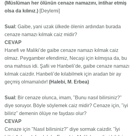
(Müslüman her ölünün cenaze namazını, intihar etmiş
olsa da kılınız.)
[Deylemi]
Sual:
Gaibe, yani uzak ülkede ölenin ardından burada
cenaze namazı kılmak caiz midir?
CEVAP
Hanefi ve Maliki’de gaibe cenaze namazı kılmak caiz
olmaz. Peygamber efendimiz, Necaşi için kılmışsa da, bu
ona mahsus idi. Şafii ve Hanbeli’de, gaibe cenaze namazı
kılmak caizdir. Hanbeli’de kılabilmek için aradan bir ay
geçmiş olmamalıdır!
(Halebi, M. Erbea)
Sual:
Bir cenaze olunca, imam, "Bunu nasıl bilirsiniz?"
diye soruyor. Böyle söylemek caiz midir? Cenaze için, "iyi
biliriz" demenin ölüye ne faydası olur?
CEVAP
Cenaze için "Nasıl bilirsiniz?" diye sormak caizdir. "İyi