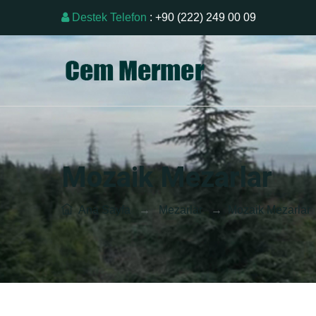
Destek Telefon
: +90 (222) 249 00 09
Mozaik Mezarlar
Ana Sayfa
→
Mezarlar
→
Mozaik Mezarlar